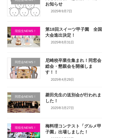
お知らせ
2025年9月7日
第18回スイーツ甲子園 全国
現役生NEWS！
大会進出決定！
2025年8月31日
尼崎校卒業生集まれ！同窓会
同窓会NEWS！
総会・懇親会を開催しま
す！！
2025年4月29日
菱田先生の送別会が行われま
同窓会NEWS！
した！
2025年3月27日
梅料理コンテスト「グルメ甲
現役生NEWS！
子園」出場しました！