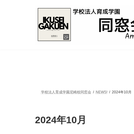
コ
ナ
ン
ビ
テ
ゲ
ン
ー
ツ
シ
へ
ョ
ス
ン
キ
に
ッ
移
プ
動
学校法人育成学園尼崎校同窓会
NEWS!
2024年10月
2024年10月