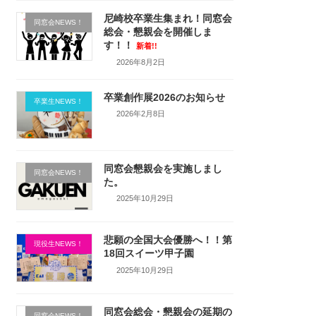
尼崎校卒業生集まれ！同窓会
同窓会NEWS！
総会・懇親会を開催しま
す！！
新着!!
2026年8月2日
卒業創作展2026のお知らせ
卒業生NEWS！
2026年2月8日
同窓会懇親会を実施しまし
同窓会NEWS！
た。
2025年10月29日
悲願の全国大会優勝へ！！第
現役生NEWS！
18回スイーツ甲子園
2025年10月29日
同窓会総会・懇親会の延期の
同窓会NEWS！