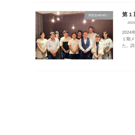
第 1
同窓会NEWS！
202
202
１期メ
た。詳