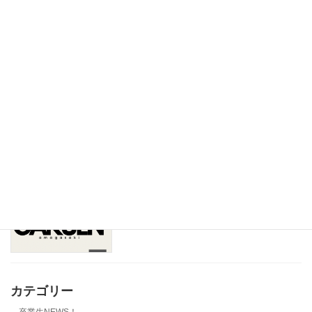
菱田先生の送別会が行われました！
同窓会NEWS！
2025年3月27日
梅料理コンテスト「グルメ甲子園」出場
現役生NEWS！
しました！
2025年3月23日
第1期 第2回 役員会
同窓会NEWS！
2025年3月23日
カテゴリー
卒業生NEWS！